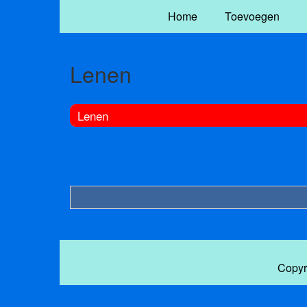
Home
Toevoegen
Lenen
Lenen
Copyr