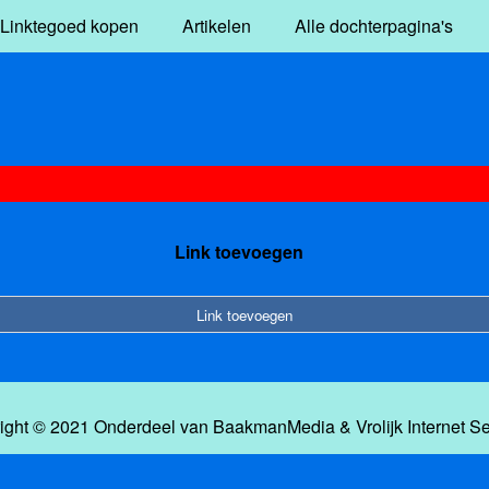
Linktegoed kopen
Artikelen
Alle dochterpagina's
Link toevoegen
Link toevoegen
ight © 2021 Onderdeel van
BaakmanMedia
&
Vrolijk Internet S